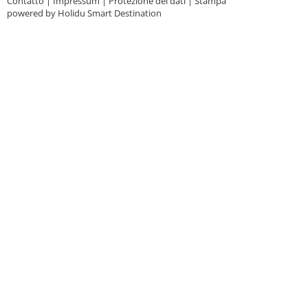
Contatto
|
Impressum
|
Protezione dei dati
|
Stampa
powered by Holidu Smart Destination