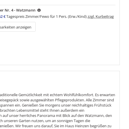
r Nr. 4 - Watzmann
62 €
Tagespreis Zimmer/Fewo für 1 Pers. (Erw./Kind)
zzgl. Kurbeitrag
barkeiten anzeigen
ditionelle Gemütlichkeit mit echtem Wohlfühlkomfort. Es erwarten
Reisegepäck sowie ausgewählten Pflegeprodukten. Alle Zimmer sind
tspannen ein. Genießen Sie morgens unser reichhaltiges Frühstück
ebrachten Lebensmittel steht Ihnen außerdem ein
h auf unser herrliches Panorama mit Blick auf den Watzmann, den
ch unseren Garten nutzen, um an sonnigen Tagen die
nießen. Wir freuen uns darauf, Sie im Haus Heinzen begrüßen zu